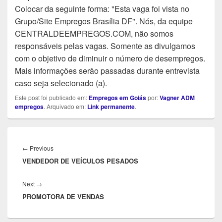
Colocar da seguinte forma: "Esta vaga foi vista no
Grupo/Site Empregos Brasília DF". Nós, da equipe
CENTRALDEEMPREGOS.COM, não somos
responsáveis pelas vagas. Somente as divulgamos
com o objetivo de diminuir o número de desempregos.
Mais informações serão passadas durante entrevista
caso seja selecionado (a).
Este post foi publicado em:
Empregos em Goiás
por:
Vagner ADM
empregos
. Arquivado em:
Link permanente
.
Navegação
de
Previous
←
Previous
Post
VENDEDOR DE VEÍCULOS PESADOS
post:
Next
Next
→
PROMOTORA DE VENDAS
post: