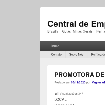
Central de E
Brasília – Goiás- Minas Gerais – Per
Menu
Início
Principal
Secondary
Contato
Sobre Nós
Política d
menu
PROMOTORA DE
Postado em:
05/11/2020
por:
Vagner A
Visualizações
347
LOCAL