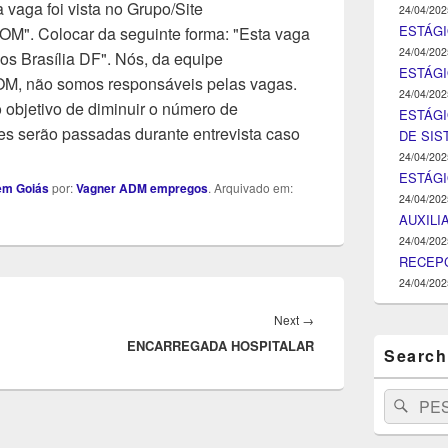
 vaga foi vista no Grupo/Site
24/04/202
ESTÁGI
Colocar da seguinte forma: "Esta vaga
24/04/202
os Brasília DF". Nós, da equipe
ESTÁGIO
ão somos responsáveis pelas vagas.
24/04/202
objetivo de diminuir o número de
ESTÁGI
s serão passadas durante entrevista caso
DE SI
24/04/202
ESTÁG
em Goiás
por:
Vagner ADM empregos
. Arquivado em:
24/04/202
AUXILI
24/04/202
RECEPC
24/04/202
Next
Next
→
ENCARREGADA HOSPITALAR
post:
Search
Search
Pesq
for: