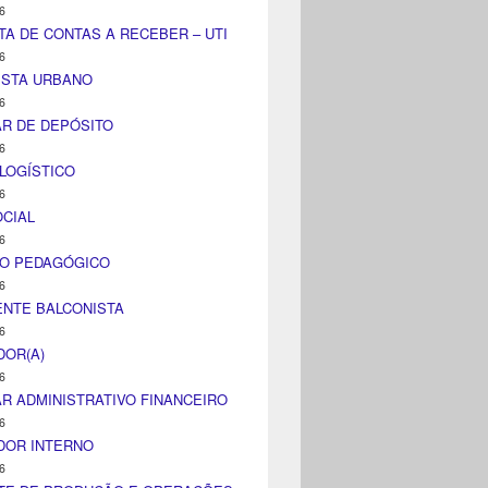
6
TA DE CONTAS A RECEBER – UTI
6
ISTA URBANO
6
AR DE DEPÓSITO
6
LOGÍSTICO
6
CIAL
6
CO PEDAGÓGICO
6
NTE BALCONISTA
6
DOR(A)
6
AR ADMINISTRATIVO FINANCEIRO
6
DOR INTERNO
6