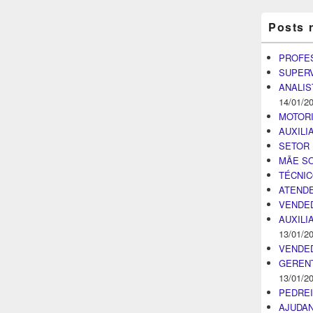
Posts 
PROFE
SUPER
ANALIS
14/01/2
MOTOR
AUXILI
SETOR 
MÃE SO
TÉCNI
ATENDE
VENDE
AUXILI
13/01/2
VENDE
GEREN
13/01/2
PEDRE
AJUDA