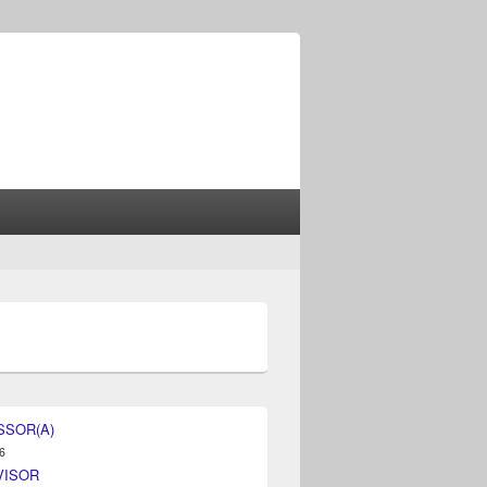
SSOR(A)
6
VISOR