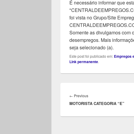
É necessário informar que esta
"CENTRALDEEMPREGOS.COM". 
foi vista no Grupo/Site Empreg
CENTRALDEEMPREGOS.COM, n
Somente as divulgamos com o 
desempregos. Mais informaçõe
seja selecionado (a).
Este post foi publicado em:
Empregos 
Link permanente
.
Navegação
de
Previous
←
Previous
Post
MOTORISTA CATEGORIA “E”
post: