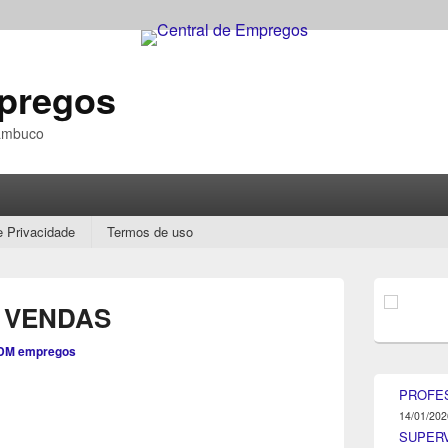
mpregos
nambuco
e Privacidade
Termos de uso
Área
da
 VENDAS
barra
lateral
DM empregos
principal
PROFE
14/01/202
SUPER