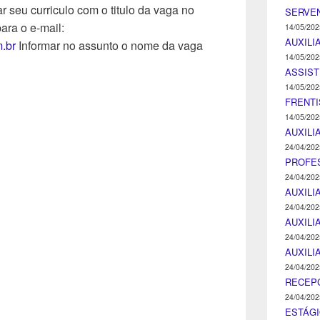
 seu curriculo com o titulo da vaga no
SERVEN
ara o e-mail:
14/05/202
AUXILI
.br
Informar no assunto o nome da vaga
14/05/202
ASSIST
14/05/202
FRENTI
14/05/202
AUXILI
24/04/202
PROFE
24/04/202
AUXILI
24/04/202
AUXILI
24/04/202
AUXILI
24/04/202
RECEP
24/04/202
ESTÁGI