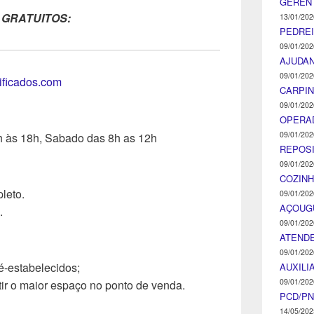
GEREN
 GRATUITOS:
13/01/202
PEDRE
09/01/202
AJUDA
09/01/202
tificados.com
CARPIN
09/01/202
OPERA
09/01/202
h às 18h, Sabado das 8h as 12h
REPOS
09/01/202
COZINH
leto.
09/01/202
AÇOUG
.
09/01/202
ATENDE
09/01/202
ré-estabelecidos;
AUXILI
09/01/202
ir o maior espaço no ponto de venda.
PCD/P
14/05/202