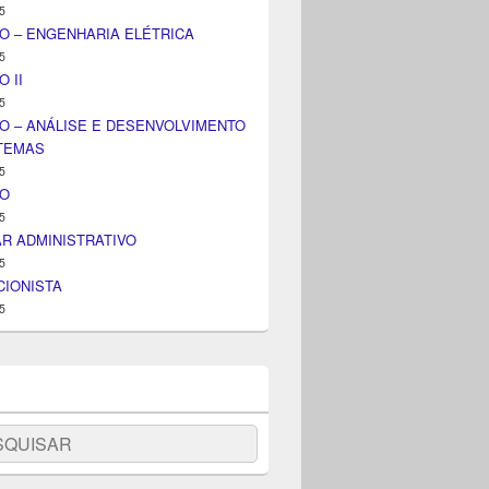
5
O – ENGENHARIA ELÉTRICA
5
 II
5
O – ANÁLISE E DESENVOLVIMENTO
STEMAS
5
IO
5
AR ADMINISTRATIVO
5
IONISTA
5
uisar